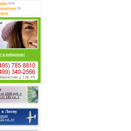
умы
(924)
оальбомы
(5)
такты
т в избранное!
у
от 1500 руб. »
от 140 у.е. »
 в Литву
вание
20 у.е. »»