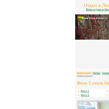
Отдых в Ли
Визы и туры в Лит
Навигация
:
Литва
/
отел
Shakespeare
Фото 5 отеля Sh
Фото 1
Фото 5