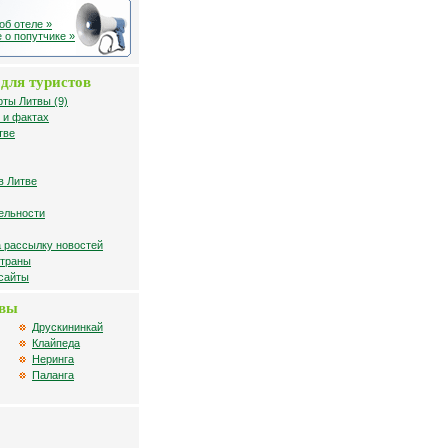
об отеле »
 о попутчике »
для туристов
рты Литвы (9)
 и фактах
тве
в Литве
ельности
 рассылку новостей
страны
 сайты
твы
Друскининкай
Клайпеда
Неринга
Паланга