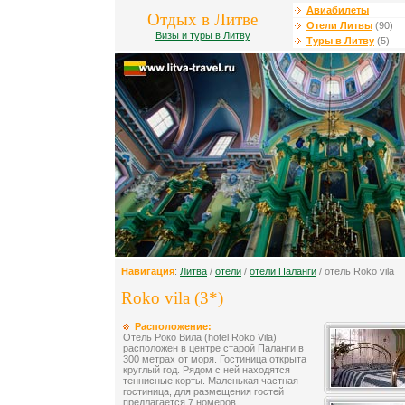
Авиабилеты
Отдых в Литве
Отели Литвы
(90)
Визы и туры в Литву
Туры в Литву
(5)
Навигация
:
Литва
/
отели
/
отели Паланги
/ отель Roko vila
Roko vila (3*)
Расположение:
Отель Роко Вила (hotel Roko Vila)
расположен в центре старой Паланги в
300 метрах от моря. Гостиница открыта
круглый год. Рядом с ней находятся
теннисные корты. Маленькая частная
гостиница, для размещения гостей
предлагается 7 номеров.