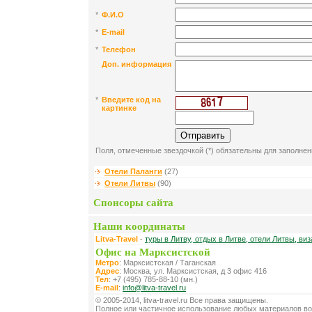
*
Ф.И.О
*
E-mail
*
Телефон
Доп. информация
*
Введите код на
картинке
Поля, отмеченные звездочкой (*) обязательны для заполнен
Отели Паланги
(27)
Отели Литвы
(90)
Спонсоры сайта
Наши координаты
Litva-Travel
-
туры в Литву, отдых в Литве, отели Литвы, виз
Офис на Марксистской
Метро
: Марксистская / Таганская
Адрес
: Москва, ул. Марксистская, д 3 офис 416
Тел
: +7 (495) 785-88-10 (мн.)
E-mail
:
info@litva-travel.ru
© 2005-2014, litva-travel.ru Все права защищены.
Полное или частичное использование любых материалов во