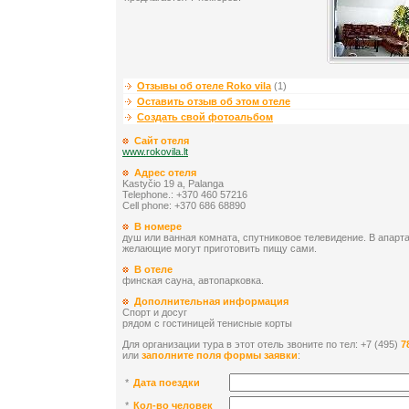
Отзывы об отеле Roko vila
(1)
Оставить отзыв об этом отеле
Создать свой фотоальбом
Сайт отеля
www.rokovila.lt
Адрес отеля
Kastyčio 19 a, Palanga
Telephone.: +370 460 57216
Cell phone: +370 686 68890
В номере
душ или ванная комната, спутниковое телевидение. В апарт
желающие могут приготовить пищу сами.
В отеле
финская сауна, автопарковка.
Дополнительная информация
Спорт и досуг
рядом с гостиницей тенисные корты
Для организации тура в этот отель звоните по тел: +7 (495)
7
или
заполните поля формы заявки
:
*
Дата поездки
*
Кол-во человек