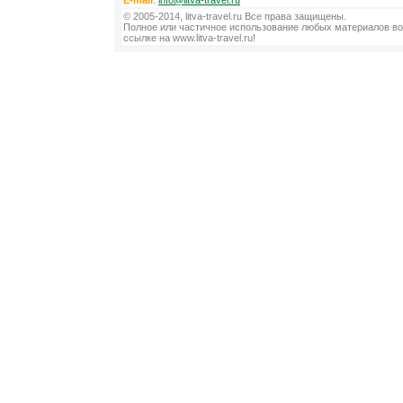
E-mail
:
info@litva-travel.ru
© 2005-2014, litva-travel.ru Все права защищены.
Полное или частичное использование любых материалов во
ссылке на www.litva-travel.ru!