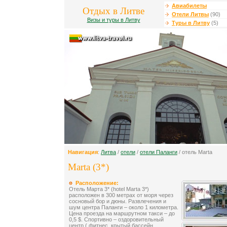
Авиабилеты
Отдых в Литве
Отели Литвы
(90)
Визы и туры в Литву
Туры в Литву
(5)
Навигация
:
Литва
/
отели
/
отели Паланги
/ отель Marta
Marta (3*)
Расположение:
Отель Марта 3* (hotel Marta 3*)
расположен в 300 метрах от моря через
сосновый бор и дюны. Развлечения и
шум центра Паланги – около 1 километра.
Цена проезда на маршрутном такси – до
0,5 $. Cпортивно – оздоровительный
центр ( фитнес, крытый бассейн,