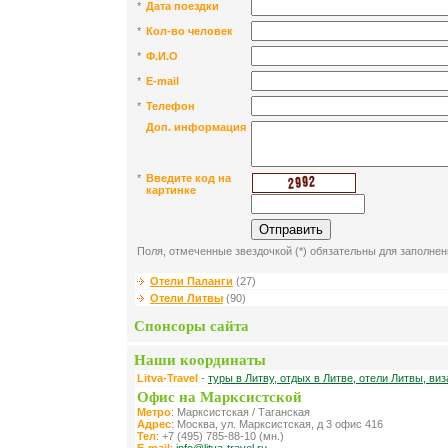
*
Дата поездки
*
Кол-во человек
*
Ф.И.О
*
E-mail
*
Телефон
Доп. информация
*
Введите код на
картинке
Поля, отмеченные звездочкой (*) обязательны для заполнен
Отели Паланги
(27)
Отели Литвы
(90)
Спонсоры сайта
Наши координаты
Litva-Travel
-
туры в Литву, отдых в Литве, отели Литвы, виз
Офис на Марксистской
Метро
: Марксистская / Таганская
Адрес
: Москва, ул. Марксистская, д 3 офис 416
Тел
: +7 (495) 785-88-10 (мн.)