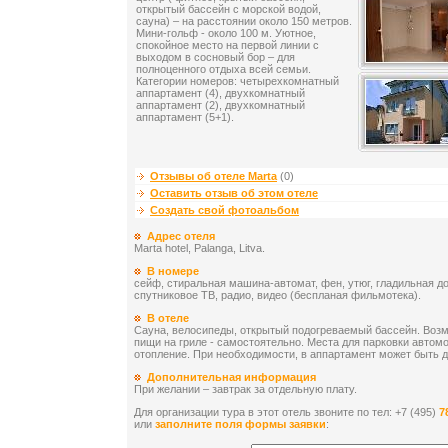
открытый бассейн с морской водой,
сауна) – на расстоянии около 150 метров.
Мини-гольф - около 100 м. Уютное,
спокойное место на первой линии с
выходом в сосновый бор – для
полноценного отдыха всей семьи.
Категории номеров: четырехкомнатный
аппартамент (4), двухкомнатный
аппартамент (2), двухкомнатный
аппартамент (5+1).
Отзывы об отеле Marta
(0)
Оставить отзыв об этом отеле
Создать свой фотоальбом
Адрес отеля
Marta hotel, Palanga, Litva.
В номере
сейф, стиральная машина-автомат, фен, утюг, гладильная д
спутниковое ТВ, радио, видео (беспланая фильмотека).
В отеле
Сауна, велосипеды, oткрытый подогреваемый бассейн. Возм
пищи на гриле - самостоятельно. Места для парковки автом
отопление. При необходимости, в аппартамент может быть д
Дополнительная информация
При желании – завтрак за отдельную плату.
Для организации тура в этот отель звоните по тел: +7 (495)
7
или
заполните поля формы заявки
: