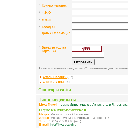
*
Кол-во человек
*
Ф.И.О
*
E-mail
*
Телефон
Доп. информация
*
Введите код на
картинке
Поля, отмеченные звездочкой (*) обязательны для заполнен
Отели Паланги
(27)
Отели Литвы
(90)
Спонсоры сайта
Наши координаты
Litva-Travel
-
туры в Литву, отдых в Литве, отели Литвы, виз
Офис на Марксистской
Метро
: Марксистская / Таганская
Адрес
: Москва, ул. Марксистская, д 3 офис 416
Тел
: +7 (495) 785-88-10 (мн.)
E-mail
:
info@litva-travel.ru