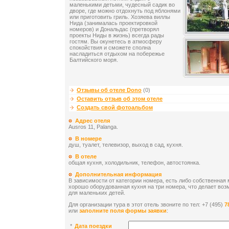
маленькими детьми, чудесный садик во
дворе, где можно отдохнуть под яблонями
или приготовить гриль. Хозяева виллы
Нида (занималась проектировкой
номеров) и Дональдас (претворял
проекты Ниды в жизнь) всегда рады
гостям. Вы окунетесь в атмосферу
спокойствия и сможете сполна
насладиться отдыхом на побережье
Балтийского моря.
Отзывы об отеле Dono
(0)
Оставить отзыв об этом отеле
Создать свой фотоальбом
Адрес отеля
Ausros 11, Palanga.
В номере
душ, туалет, телевизор, выход в сад, кухня.
В отеле
общая кухня, холодильник, телефон, автостоянка.
Дополнительная информация
В зависимости от категории номера, есть либо собственная
хорошо оборудованная кухня на три номера, что делает во
для маленьких детей.
Для организации тура в этот отель звоните по тел: +7 (495)
7
или
заполните поля формы заявки
:
*
Дата поездки