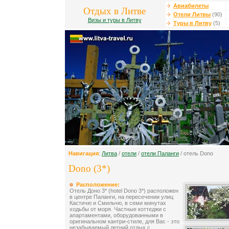
Авиабилеты
Отдых в Литве
Отели Литвы
(90)
Визы и туры в Литву
Туры в Литву
(5)
Навигация
:
Литва
/
отели
/
отели Паланги
/ отель Dono
Dono (3*)
Расположение:
Отель Доно 3* (hotel Dono 3*) расположен
в центре Паланги, на пересечении улиц
Кастичю и Смильчю, в семи минутах
ходьбы от моря. Частные коттеджи с
апартаментами, оборудованными в
оригинальном кантри-стиле, для Вас - это
незабываемый летний отдых с