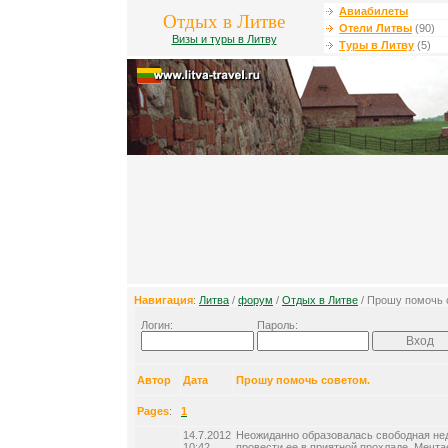
Авиабилеты
Отдых в Литве
Отели Литвы
(90)
Визы и туры в Литву
Туры в Литву
(5)
Навигация
:
Литва
/
форум
/
Отдых в Литве
/ Прошу помочь 
Логин:
Пароль:
Автор
Дата
Прошу помочь советом.
Pages
:
1
14.7.2012
Неожиданно образовалась свободная нед
10:42
провести ее в приятной прохладе. Мечта