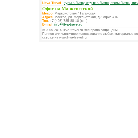
Litva-Travel
-
туры в Литву, отдых в Литве, отели Литвы, виз
Офис на Марксистской
Метро
: Марксистская / Таганская
Адрес
: Москва, ул. Марксистская, д 3 офис 416
Тел
: +7 (495) 785-88-10 (мн.)
E-mail
:
info@litva-travel.ru
© 2005-2014, litva-travel.ru Все права защищены.
Полное или частичное использование любых материалов во
ссылке на www.litva-travel.ru!