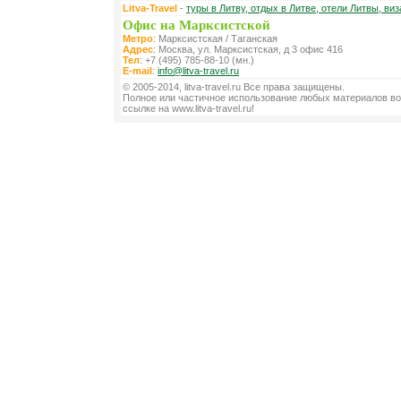
Litva-Travel
-
туры в Литву, отдых в Литве, отели Литвы, виз
Офис на Марксистской
Метро
: Марксистская / Таганская
Адрес
: Москва, ул. Марксистская, д 3 офис 416
Тел
: +7 (495) 785-88-10 (мн.)
E-mail
:
info@litva-travel.ru
© 2005-2014, litva-travel.ru Все права защищены.
Полное или частичное использование любых материалов во
ссылке на www.litva-travel.ru!