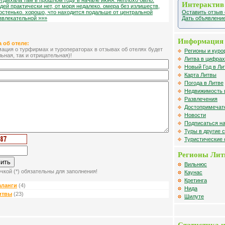
отдыхала там в прошлом году в начале июня. неплохо было:
Интерактив
дей практически нет, от моря недалеко. омера без излишеств,
Оставить отзыв 
остенько. хорошо, что находится подальше от центральной
Дать объявление
звлекательной »»»
Информация 
 об отеле:
ция о турфирмах и туроператорах в отзывах об отелях будет
Регионы и куро
ьная, так и отрицательная)!
Литва в цифрах
Новый Год в Ли
Карта Литвы
Погода в Литве
Недвижимость 
Развлечения
Достопримечат
Новости
Подписаться на
Туры в другие 
Туристические
Регионы Ли
Вильнюс
чкой (*) обязательны для заполнения!
Каунас
Кретинга
аланги
(4)
Нида
итвы
(23)
Шилуте