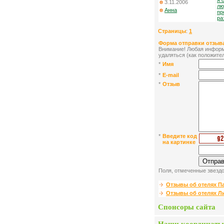
я 
3.11.2006
лю
Анна
пр
ра
Страницы
:
1
Форма отправки отзыва
Внимание! Любая информа
удаляться (как положител
*
Имя
*
E-mail
*
Отзыв
*
Введите код
на картинке
Поля, отмеченные звездо
Отзывы об отелях П
Отзывы об отелях Л
Спонсоры сайта