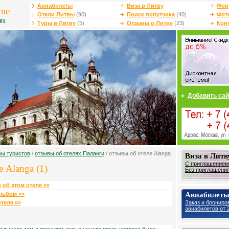
Авиабилеты
Виза в Литву
Фор
тве
Отели Литвы
(90)
Поиск попутчика
(40)
Фот
ву
Туры в Литву
(5)
Отзывы о Литве
(23)
Кон
Добавить сай
вы туристов
/
отзывы об отелях Паланги
/ отзывы об отеле Alanga
Виза в Литв
С приглашением 
 Alanga (1)
Без приглашения 
 об этом отеле »»
Авиабилеты
льбом »»
Заказ и брониро
теле »»
авиабилетов от 2