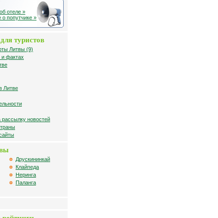
об отеле »
 о попутчике »
для туристов
рты Литвы (9)
 и фактах
тве
в Литве
ельности
 рассылку новостей
страны
 сайты
твы
Друскининкай
Клайпеда
Неринга
Паланга