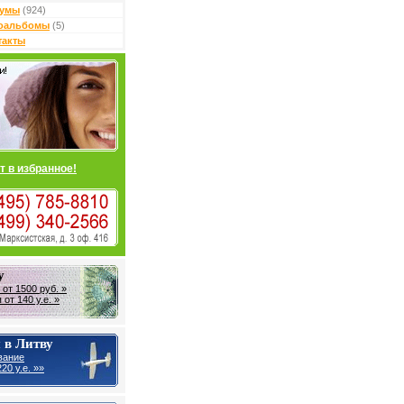
умы
(924)
оальбомы
(5)
такты
т в избранное!
у
от 1500 руб. »
от 140 у.е. »
 в Литву
вание
20 у.е. »»